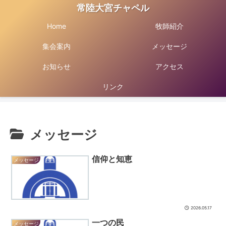
常陸大宮チャペル
Home
牧師紹介
集会案内
メッセージ
お知らせ
アクセス
リンク
メッセージ
信仰と知恵
メッセージ
2026.05.17
一つの民
メッセージ