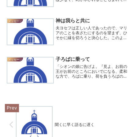
った。・・・主はサムエルを呼ばれた。
サムエルは、「ここにいます」と応え
て、エリのもとに走って行き、「お呼び
になったので参りました。」...
神は我らと共に
メッセージ
夫ヨセフは正しい人であったので、マリ
アのことを表ざたにするのを望まず、ひ
そかに縁を切ろうと決心した。このよう
に考えていると、主の天使が夢に現れて
言った。「ダビデの子ヨセフ、恐れず妻
マリアを迎え入れ なさい。マリアの胎の
子は聖霊によって宿った...
子ろばに乗って
メッセージ
「シオンの娘に告げよ。『見よ、お前の
王がお前のところにおいでになる、柔和
な方で、ろばに乗り、荷を負うろばの
子、子ろばに乗って。』」弟子たちは行
って、イエスが命じられたとおりにし、
ろばと子ろばを引いて来て、その上に服
をかけると、イエスはそれに...
聞くに早く語るに遅く