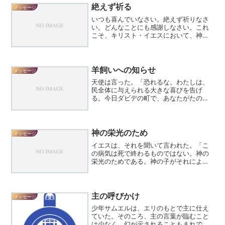
絶えず祈る
メッセージ
いつも喜んでいなさい。絶えず祈りなさ
い。どんなことにも感謝しなさい。これ
こそ、キリスト・イエスにおいて、神が
あなたがたに望んでおられることで
す。 （テサロニケの信
徒への手紙Ⅰ ５：１６－１８） 若か
った４０代の頃、牧師であり...
羊飼いへの知らせ
メッセージ
天使は言った。「恐れるな。わたしは、
民全体に与えられる大きな喜びを告げ
る。今日ダビデの町で、あなたがたのた
めに救い主がお生まれになった。この方
こそ主メシアである。あなたがたは、布
にくるまって飼い葉桶の中に寝ている乳
飲み子を見つけるであろう。...
神の栄光のため
メッセージ
イエスは、それを聞いて言われた。「こ
の病気は死で終わるものではない。神の
栄光のためである。神の子がそれによっ
て栄光を受けるのである。」イエスは、
マルタとその姉妹とラザロを愛しておら
れた。ラザロが病気だと聞いてからも、
なお二日間同じ所に滞在さ...
主の呼びかけ
メッセージ
少年サムエルは、エリのもとで主に仕え
ていた。そのころ、主の言葉が臨むこと
は少なく、幻が示されることもまれであ