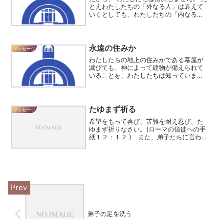
とえわたしたちの「外なる人」は衰えて
いくとしても、わたしたちの「内なる
人」は日々新たにされていきます。わた
したちの一時の軽い艱難は、比べものに
ならないほどの重みのある永遠の栄光を
もたらしてくれます。わ...
永遠の住みか
メッセージ
わたしたちの地上の住みかである幕屋が
滅びても、神によって建物が備えられて
いることを、わたしたちは知っていま
す。人の手で造られたものではない天に
ある永遠の住みかです。わたしたちは、
天から与えられる住みかを上に着たいと
切に願って、この地上の幕屋...
たゆまず祈る
メッセージ
希望をもって喜び、苦難を耐え忍び、た
ゆまず祈りなさい。(ローマの信徒への手
紙１２：１２ ) また、弟子たちに言われ
た。「あなたがたのうちのだれかに友達
がいて、真夜中にその人のところに行
き、次のように言ったとしよう。『友
よ、パンを三つ貸してく...
弟子の足を洗う