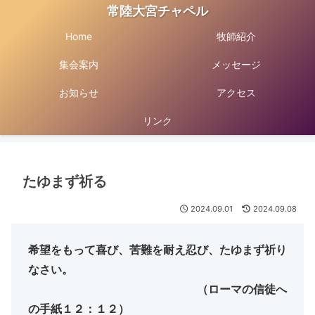
常陸大宮チャペル
Home
牧師紹介
集会案内
メッセージ
お知らせ
アクセス
リンク
たゆまず祈る
2024.09.01
2024.09.08
希望をもって喜び、苦難を耐え忍び、たゆまず祈り
なさい。
（ローマの信徒へ
の手紙１２：１２）