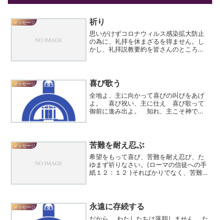
祈り
メッセージ
思いがけずコロナウィルス感染拡大防止
の為に、礼拝を休まざるを得ません。し
かし、礼拝説教要約を皆さんのところに
送ることで、家庭礼拝の手引きに従っ
て、 「自分の場所で礼拝出来る」という
特別な恵みを与えられました。説教の聖
書個所はディボーション誌...
喜び歌う
メッセージ
全地よ、主に向かって喜びの叫びをあげ
よ。 喜び祝い、主に仕え 喜び歌って
御前に進み出よ。 知れ、主こそ神であ
ると。主はわたしたちを造られた。 わ
たしたちは主のもの、その民 主に養わ
れる羊の群れ。 感謝の歌をうたって主
の門に進み 賛美の歌をう...
苦難を耐え忍ぶ
メッセージ
希望をもって喜び、苦難を耐え忍び、た
ゆまず祈りなさい。(ローマの信徒への手
紙１２：１２ )そればかりでなく、苦難を
も誇りとします。わたしたちは知ってい
るのです。苦難は忍耐を、忍耐は練達
を、練達は希望を生むということを。希
望はわたしたちを欺く...
永遠に存続する
メッセージ
だから、 わたしたちは落胆しません。 た