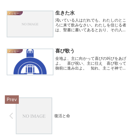
た。イエスのすぐ隣には、弟子たちの一
人で、イエスの愛しておられた者が食事
の席に着いていた。シモン・...
生きた水
メッセージ
渇いている人はだれでも、わたしのとこ
ろに来て飲みなさい。わたしを信じる者
は、聖書に書いてあるとおり、その人の
内から生きた水が川となって流れ出るよ
うになる。(詩編９６：１－２) 仮庵祭
りの後半に登場したイエス様に対して、
人々は論議します。「...
喜び歌う
メッセージ
全地よ、主に向かって喜びの叫びをあげ
よ。 喜び祝い、主に仕え 喜び歌って
御前に進み出よ。 知れ、主こそ神であ
ると。主はわたしたちを造られた。 わ
たしたちは主のもの、その民 主に養わ
れる羊の群れ。 感謝の歌をうたって主
の門に進み 賛美の歌をう...
復活と命