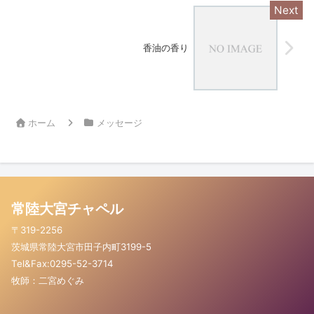
香油の香り
ホーム
メッセージ
常陸大宮チャペル
〒319-2256
茨城県常陸大宮市田子内町3199-5
Tel&Fax:0295-52-3714
牧師：二宮めぐみ