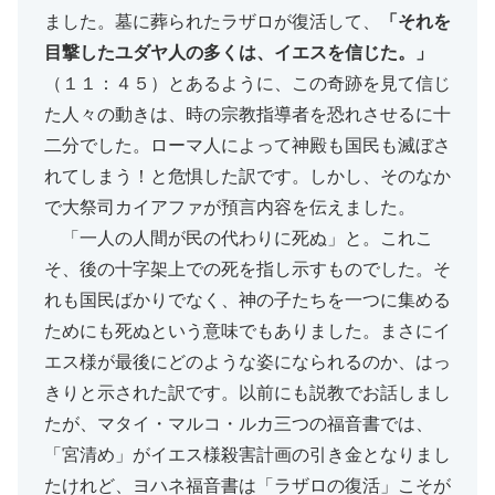
ました。墓に葬られたラザロが復活して、
「それを
目撃したユダヤ人の多くは、イエスを信じた。」
（１１：４５）とあるように、この奇跡を見て信じ
た人々の動きは、時の宗教指導者を恐れさせるに十
二分でした。ローマ人によって神殿も国民も滅ぼさ
れてしまう！と危惧した訳です。しかし、そのなか
で大祭司カイアファが預言内容を伝えました。
「一人の人間が民の代わりに死ぬ」と。これこ
そ、後の十字架上での死を指し示すものでした。そ
れも国民ばかりでなく、神の子たちを一つに集める
ためにも死ぬという意味でもありました。まさにイ
エス様が最後にどのような姿になられるのか、はっ
きりと示された訳です。以前にも説教でお話しまし
たが、マタイ・マルコ・ルカ三つの福音書では、
「宮清め」がイエス様殺害計画の引き金となりまし
たけれど、ヨハネ福音書は「ラザロの復活」こそが