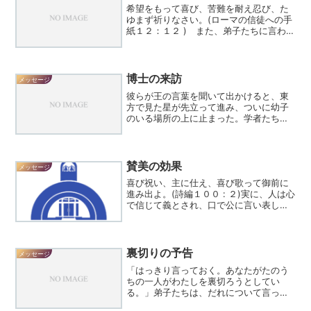
希望をもって喜び、苦難を耐え忍び、た
ゆまず祈りなさい。(ローマの信徒への手
紙１２：１２ ) また、弟子たちに言われ
た。「あなたがたのうちのだれかに友達
がいて、真夜中にその人のところに行
き、次のように言ったとしよう。『友
よ、パンを三つ貸してく...
博士の来訪
メッセージ
彼らが王の言葉を聞いて出かけると、東
方で見た星が先立って進み、ついに幼子
のいる場所の上に止まった。学者たちは
その星を見て喜びにあふれた。家に入っ
てみると、幼子は母マリアと共におられ
た。彼らはひれ伏して幼子を拝み、宝の
箱を開けて、黄金、乳香、...
賛美の効果
メッセージ
喜び祝い、主に仕え、喜び歌って御前に
進み出よ。(詩編１００ : ２)実に、人は心
で信じて義とされ、口で公に言い表して
救われるのです。(ローマの信徒への手紙
１０:１０) 教会年間主題が「賛美」これ
までも様々な視点から賛美について御言
葉の解き明...
裏切りの予告
メッセージ
「はっきり言っておく。あなたがたのう
ちの一人がわたしを裏切ろうとしてい
る。」弟子たちは、だれについて言って
おられるのか察しかねて、顔を見合わせ